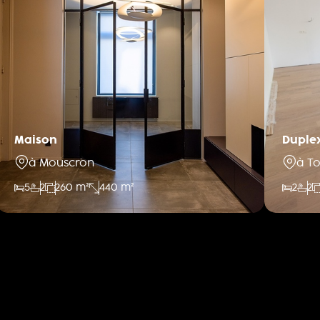
Maison
Duplex
à Mouscron
à T
5
2
260 m²
440 m²
2
2