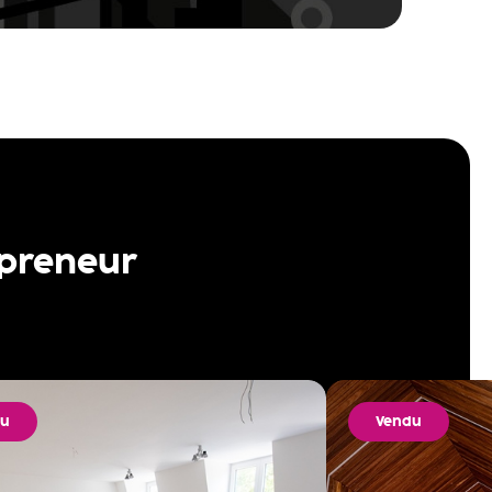
 preneur
du
Vendu