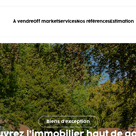
À vendre
Off market
Services
Nos références
Estimation
Biens d'exception
uvrez l’immobilier haut de 