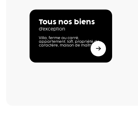
Tous nos biens
d'exception
Villa, ferme au carré,
appartement, loft, propriété de
caractère, maison de maître,…