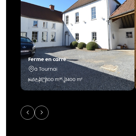
Ferme en carré
à Tournai
5
2
300 m²
3400 m²