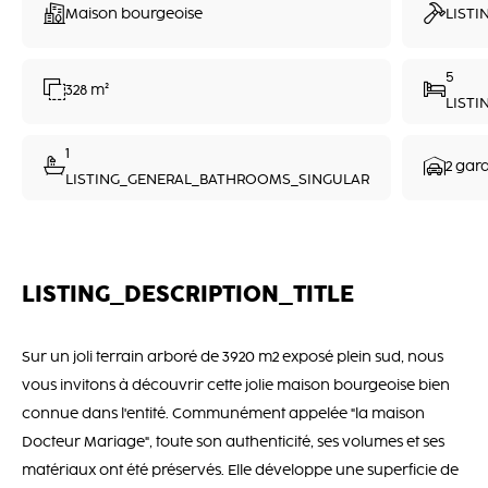
Maison bourgeoise
LISTI
5
328 m²
LIST
1
2 gar
LISTING_GENERAL_BATHROOMS_SINGULAR
LISTING_DESCRIPTION_TITLE
Sur un joli terrain arboré de 3920 m2 exposé plein sud, nous
vous invitons à découvrir cette jolie maison bourgeoise bien
connue dans l'entité. Communément appelée "la maison
Docteur Mariage", toute son authenticité, ses volumes et ses
matériaux ont été préservés. Elle développe une superficie de