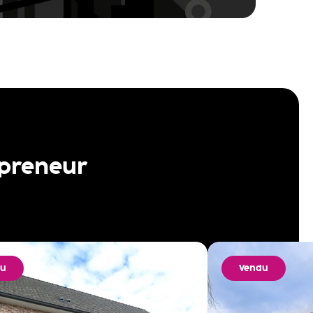
 preneur
du
Vendu