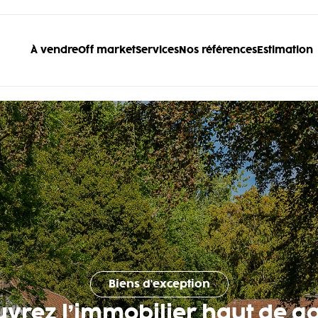
À vendre
Off market
Services
Nos références
Estimation
Biens d'exception
uvrez l’immobilier haut de 