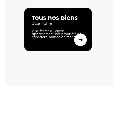
Tous nos biens
d'exception
Villa, ferme au carré,
appartement, loft, propriété de
caractère, maison de maître,…