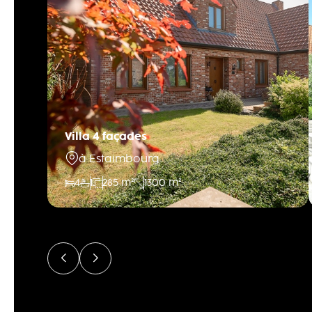
Villa 4 façades
à Estaimbourg
4
1
285 m²
1300 m²