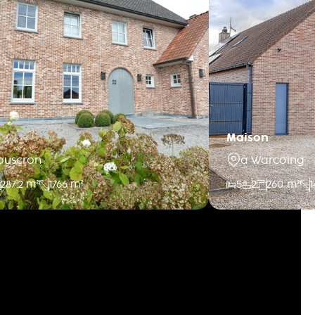
Maison
ouscron
à Warcoing
287.2 m²
1766 m²
5
2
260 m²