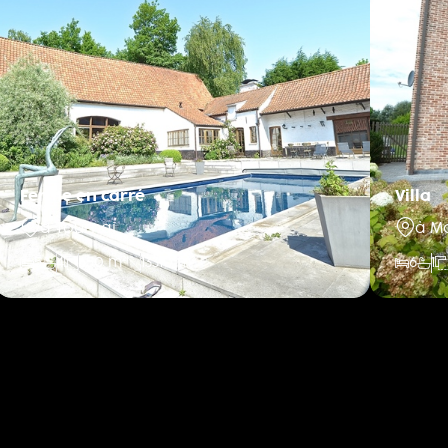
Ferme en carré
Villa
à Tournai
à M
5
4
650 m²
13310 m²
6
1