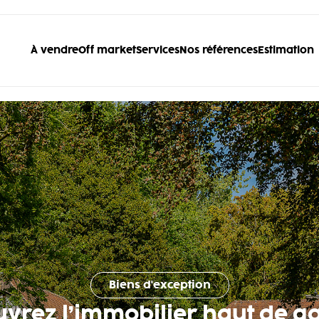
À vendre
Off market
Services
Nos références
Estimation
Biens d'exception
uvrez l’immobilier haut de 