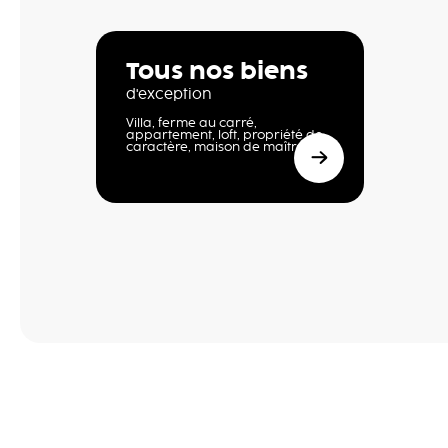
Tous nos biens
d'exception
Villa, ferme au carré,
appartement, loft, propriété de
caractère, maison de maître,…