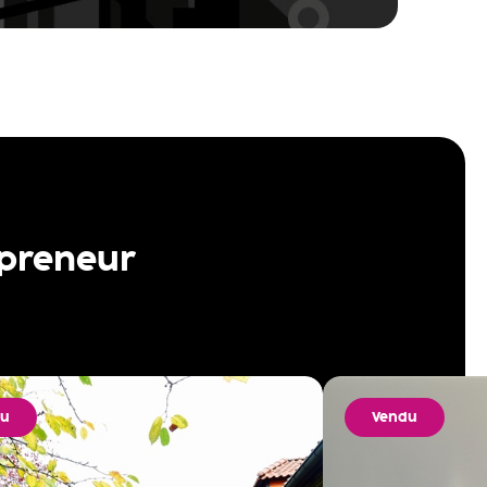
 preneur
du
Vendu