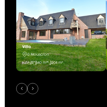
Villa
à Mouscron
5
3
340 m²
1208 m²