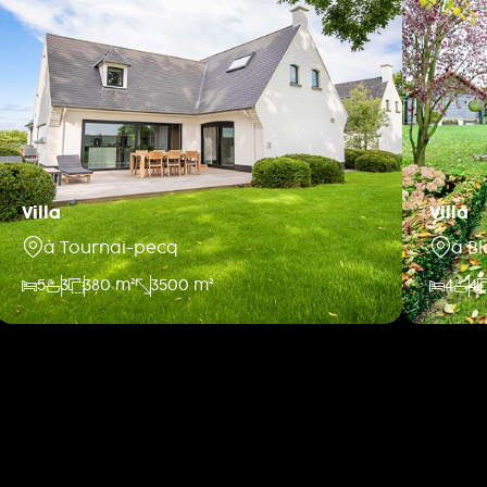
Villa
Villa
à Tournai-pecq
à B
5
3
380 m²
3500 m²
4
4