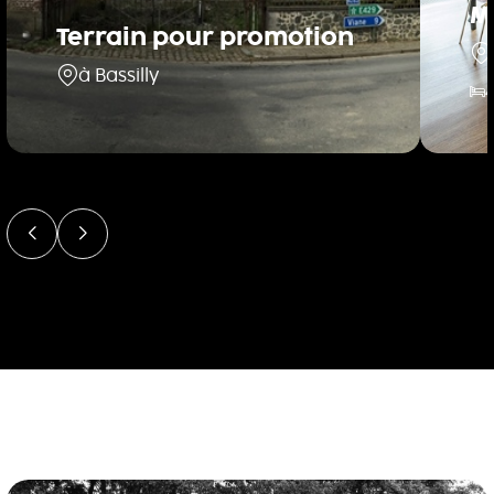
M
Terrain pour promotion
à Bassilly
4