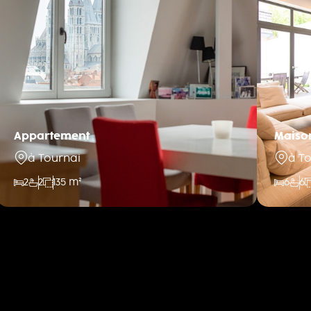
Appartement
Maison
à Tournai
à T
2
2
135 m²
6
6