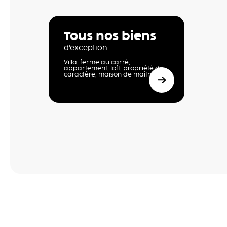
Tous nos biens
d'exception
Villa, ferme au carré,
appartement, loft, propriété de
caractère, maison de maître,…