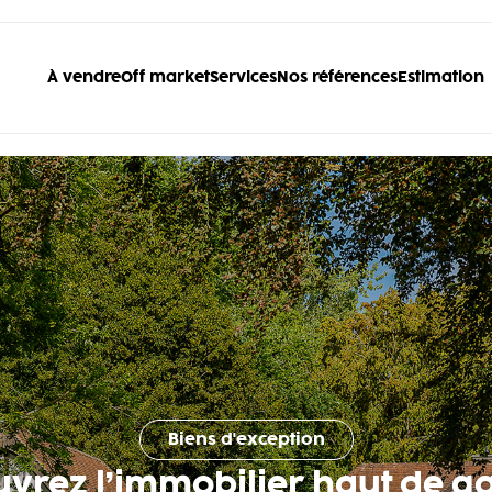
À vendre
Off market
Services
Nos références
Estimation
Biens d'exception
uvrez l’immobilier haut de 