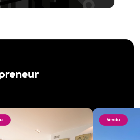
 preneur
du
Vendu