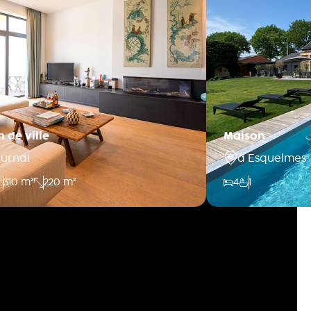
 de ville
Maison
ournai
à Esquelmes
310 m²
220 m²
4
1