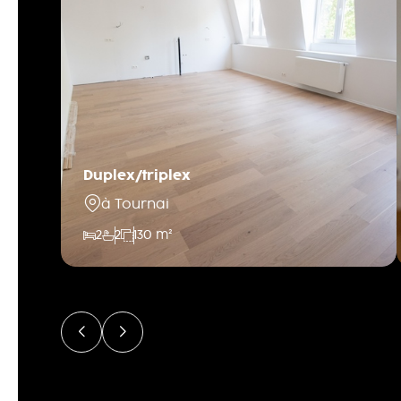
Duplex/triplex
à Tournai
2
2
130 m²