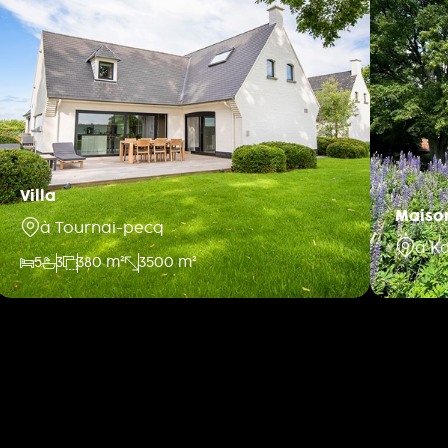
Villa
Maiso
à Tournai-pecq
à K
5
3
380 m²
3500 m²