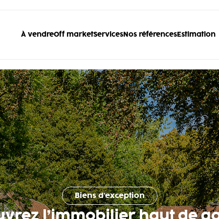
À vendre
Off market
Services
Nos références
Estimation
Biens d'exception
uvrez l’immobilier haut de 