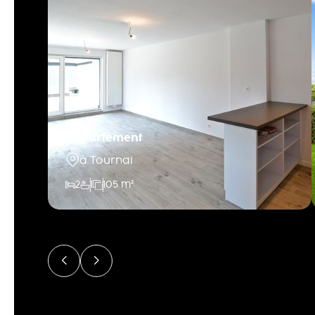
Appartement
à Tournai
2
1
105 m²