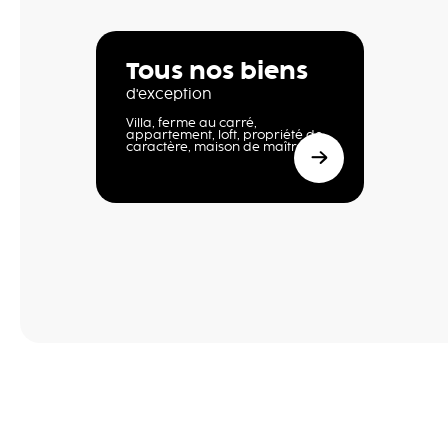
Tous nos biens
d'exception
Villa, ferme au carré,
appartement, loft, propriété de
caractère, maison de maître,…