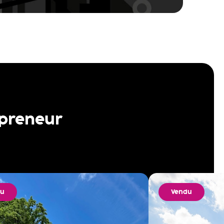
 preneur
du
Vendu