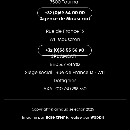
7500 Tournai
+32 (0)69 64 00 00
Agence de Mouscron
Rue de France 13
7711 Mouscron
+32 (0)56 55 56 90
SRL AMGATH
BE0567.761.982
Siège social : Rue de France 13 - 7711
Dottignies
AXA : 010.730.288.780
Copyright © arnaud selection 2025
Imaginé par
Base Crème
, réalisé par
Wappli