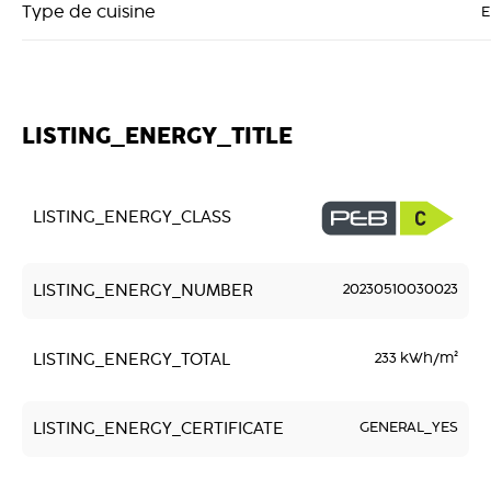
Type de cuisine
E
LISTING_ENERGY_TITLE
LISTING_ENERGY_CLASS
LISTING_ENERGY_NUMBER
20230510030023
LISTING_ENERGY_TOTAL
233 kWh/m²
LISTING_ENERGY_CERTIFICATE
GENERAL_YES