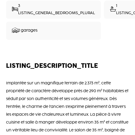
3
1
LISTING_GENERAL_BEDROOMS_PLURAL
LISTING
2 garages
LISTING_DESCRIPTION_TITLE
Implantée sur un magnifique terrain de 2.373 m², cette
propriété de caractère développe près de 290 m² habitables et
séduit par son authenticité et ses volumes généreux. Dès
l'entrée, le charme de l'ancien s'exprime pleinement à travers
les espaces de vie chaleureux et lumineux. La pièce à vivre
cuisine et salle à manger développe environ 35 m² et constitue
un véritable lieu de convivialité. Le salon de 35 m², baigné de