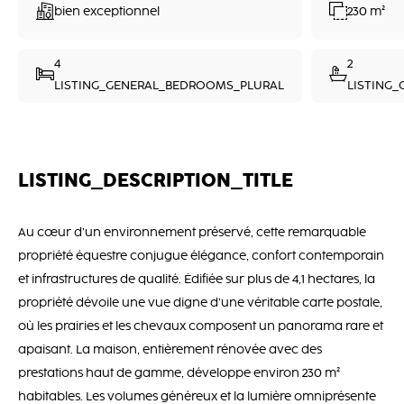
bien exceptionnel
230 m²
4
2
LISTING_GENERAL_BEDROOMS_PLURAL
LISTING
LISTING_DESCRIPTION_TITLE
Au cœur d’un environnement préservé, cette remarquable
propriété équestre conjugue élégance, confort contemporain
et infrastructures de qualité. Édifiée sur plus de 4,1 hectares, la
propriété dévoile une vue digne d’une véritable carte postale,
où les prairies et les chevaux composent un panorama rare et
apaisant. La maison, entièrement rénovée avec des
prestations haut de gamme, développe environ 230 m²
habitables. Les volumes généreux et la lumière omniprésente