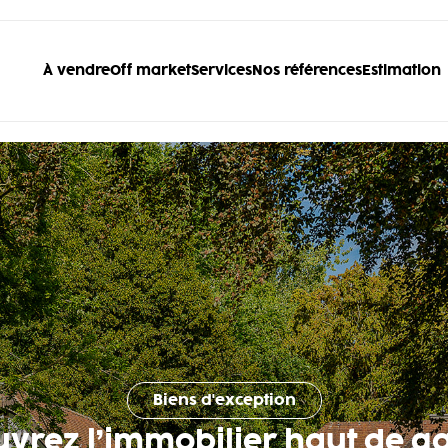
À vendre
Off market
Services
Nos références
Estimation
Biens d'exception
uvrez l’immobilier haut de 