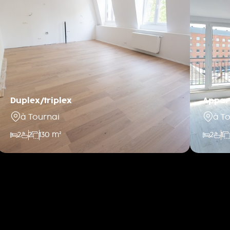
Duplex/triplex
Appar
à Tournai
à T
2
2
130 m²
2
1