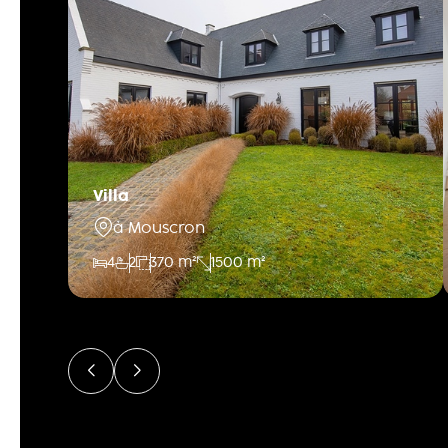
Villa
à Mouscron
4
2
370 m²
1500 m²