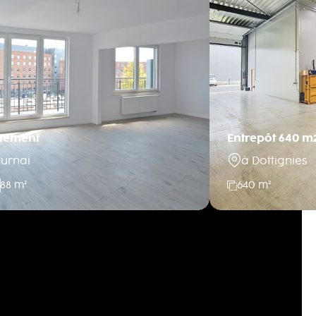
tement
Entrepôt 640 m
ournai
à Dottignies
88 m²
640 m²