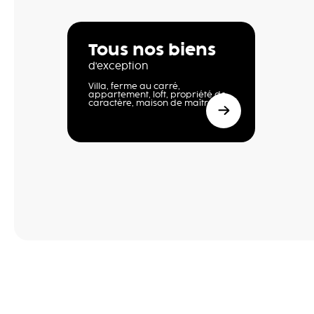
Tous nos biens
d'exception
Villa, ferme au carré,
appartement, loft, propriété de
caractère, maison de maître,…