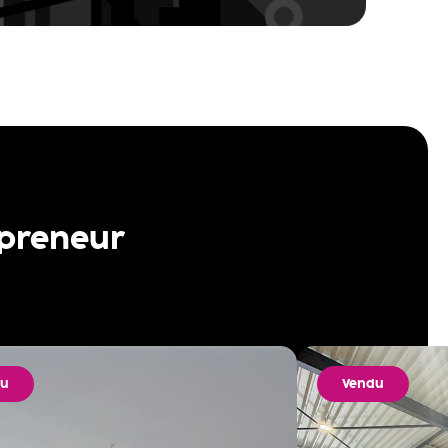
 preneur
du
Vendu