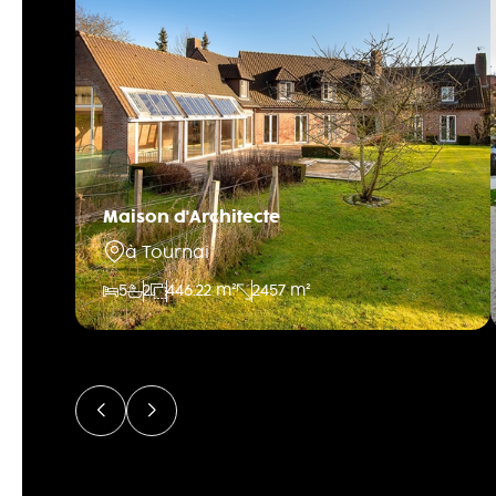
Maison d'Architecte
à Tournai
5
2
446.22 m²
2457 m²