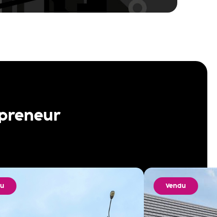
 preneur
du
Vendu