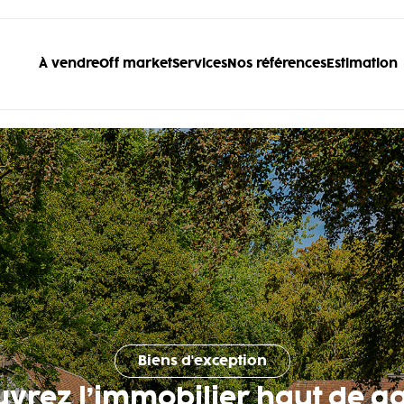
À vendre
Off market
Services
Nos références
Estimation
Biens d'exception
uvrez l’immobilier haut de 