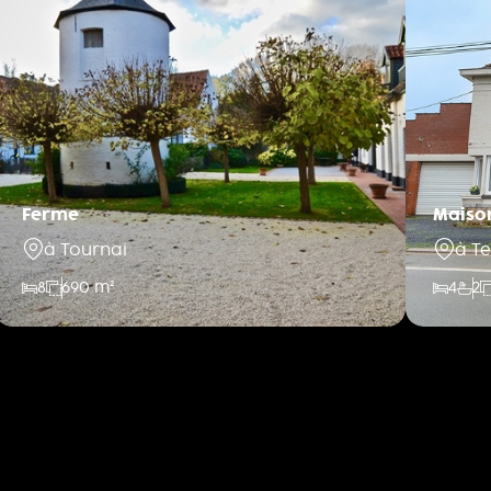
Ferme
Maiso
à Tournai
à T
8
690 m²
4
2