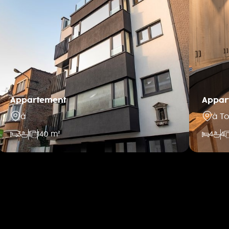
Appartement
Appar
à
à T
3
1
140 m²
4
4