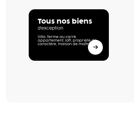
Tous nos biens
d'exception
Villa, ferme au carré,
appartement, loft, propriété de
caractère, maison de maître,…