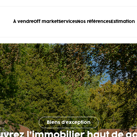
À vendre
Off market
Services
Nos références
Estimation
Biens d'exception
uvrez l’immobilier haut de 