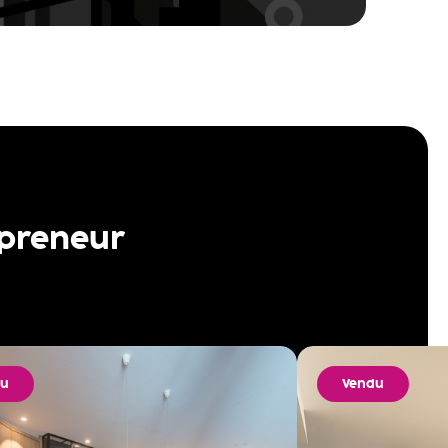
 preneur
du
Vendu