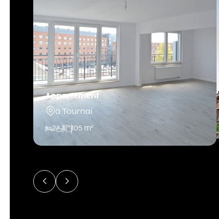
Appartement
à Tournai
2
1
105 m²