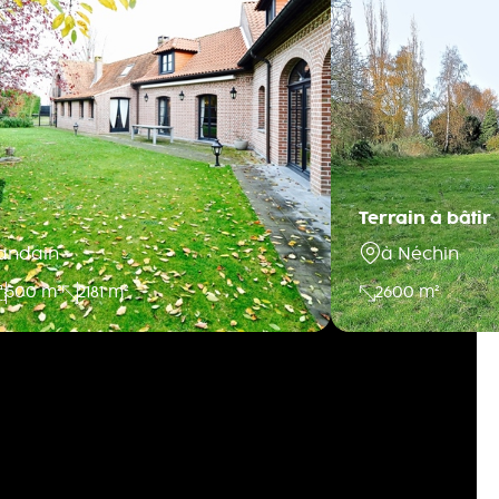
Terrain à bâtir
landain
à Néchin
500 m²
2181 m²
2600 m²