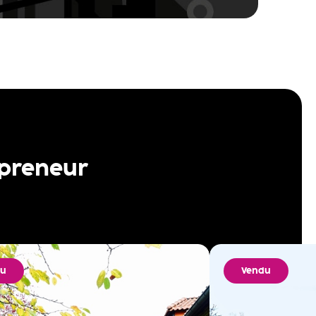
 preneur
du
Vendu