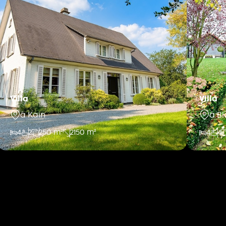
Villa
Villa
à Kain
à B
4
2
250 m²
2150 m²
4
4