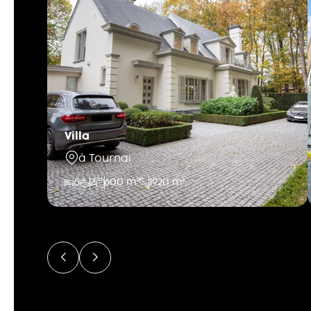
Villa
à Tournai
5
2
600 m²
1920 m²