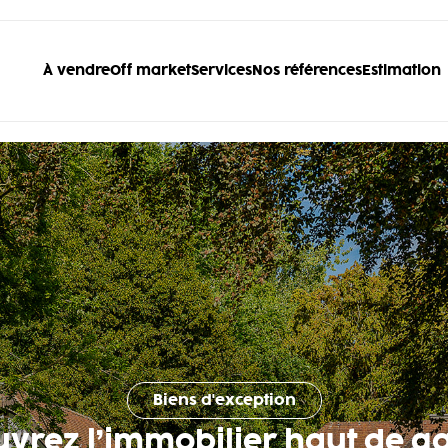
À vendre
Off market
Services
Nos références
Estimation
Biens d'exception
uvrez l’immobilier haut de 