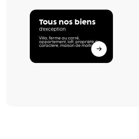
Tous nos biens
d'exception
Villa, ferme au carré,
appartement, loft, propriété de
caractère, maison de maître,…